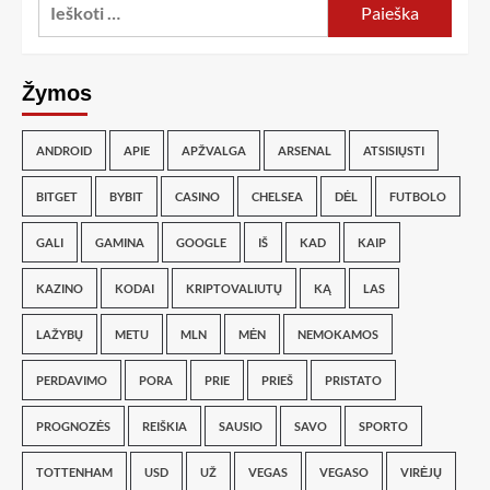
Žymos
ANDROID
APIE
APŽVALGA
ARSENAL
ATSISIŲSTI
BITGET
BYBIT
CASINO
CHELSEA
DĖL
FUTBOLO
GALI
GAMINA
GOOGLE
IŠ
KAD
KAIP
KAZINO
KODAI
KRIPTOVALIUTŲ
KĄ
LAS
LAŽYBŲ
METU
MLN
MĖN
NEMOKAMOS
PERDAVIMO
PORA
PRIE
PRIEŠ
PRISTATO
PROGNOZĖS
REIŠKIA
SAUSIO
SAVO
SPORTO
TOTTENHAM
USD
UŽ
VEGAS
VEGASO
VIRĖJŲ