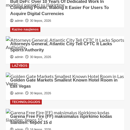
Bull DeFi: Over 10 Years Of Dedicated Work In
Computing Power, Making It Easier For Users To
Acquire Digital Currencies
admin
30 liepos, 2026
Kazino naujienos
Attorneys General, Atlantic City Tell CFTC It Lacks
Sports Authority
admin
30 liepos, 2026
LAŽYBOS
Golden Gate Markets Smallest Known Hotel Room in
Las Vegas
admin
30 liepos, 2026
TECHNOLOGIJOS
Garena Free Fire (FF) maksimalus išpirkimo kodas
šiandien: liepos 15 d
admin
16 liepos, 2026