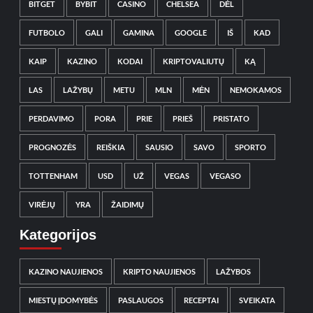
BITGET
BYBIT
CASINO
CHELSEA
DĖL
FUTBOLO
GALI
GAMINA
GOOGLE
IŠ
KAD
KAIP
KAZINO
KODAI
KRIPTOVALIUTŲ
KĄ
LAS
LAŽYBŲ
METU
MLN
MĖN
NEMOKAMOS
PERDAVIMO
PORA
PRIE
PRIEŠ
PRISTATO
PROGNOZĖS
REIŠKIA
SAUSIO
SAVO
SPORTO
TOTTENHAM
USD
UŽ
VEGAS
VEGASO
VIRĖJŲ
YRA
ŽAIDIMŲ
Kategorijos
KAZINO NAUJIENOS
KRIPTO NAUJIENOS
LAŽYBOS
MIESTŲ ĮDOMYBĖS
PASLAUGOS
RECEPTAI
SVEIKATA