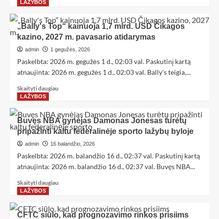
LAŽYBOS
„Bally's Top“ kainuoja 1,7 mlrd. USD Čikagos
kazino, 2027 m. pavasario atidarymas
admin
1 gegužės, 2026
Paskelbta: 2026 m. gegužės 1 d., 02:03 val. Paskutinį kartą
atnaujinta: 2026 m. gegužės 1 d., 02:03 val. Bally's teigia,...
Skaityti daugiau
LAŽYBOS
Buvęs NBA gynėjas Damonas Jonesas turėtų
pripažinti kaltu federalinėje sporto lažybų byloje
admin
16 balandžio, 2026
Paskelbta: 2026 m. balandžio 16 d., 02:37 val. Paskutinį kartą
atnaujinta: 2026 m. balandžio 16 d., 02:37 val. Buvęs NBA...
Skaityti daugiau
LAŽYBOS
CFTC siūlo, kad prognozavimo rinkos prisiims