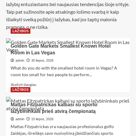
lažybų entuziastams bei naujausias tendencijas šioje srityje.
Taip pat sužinosite apie atsakingo lošimo svarbą ir kaip
išlaikyti sveiką požiūrį į lažybas, kad jos taptų malonia
pramoga, o ne rizika.
LAŽYBOS
Golden Gate Markets Smallest Known Hotel
Room in Las Vegas
admin
30 liepos, 2026
What do you do with the smallest hotel room in Vegas? A
room too small for two people to perform...
Skaityti daugiau
LAŽYBOS
Mattas Fitzpatrickas kalbasi su sporto
lažybininkais prieš atvirą čempionatą
admin
15 liepos, 2026
Mattas Fitzpatrickas yra naujausias profesionalus golfo
žaidėjas, išreiškęs savo nusivylimą įžeidžiančiais sporto