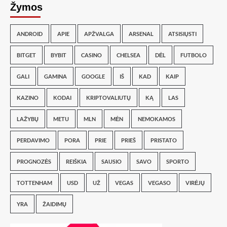
Žymos
ANDROID
APIE
APŽVALGA
ARSENAL
ATSISIŲSTI
BITGET
BYBIT
CASINO
CHELSEA
DĖL
FUTBOLO
GALI
GAMINA
GOOGLE
IŠ
KAD
KAIP
KAZINO
KODAI
KRIPTOVALIUTŲ
KĄ
LAS
LAŽYBŲ
METU
MLN
MĖN
NEMOKAMOS
PERDAVIMO
PORA
PRIE
PRIEŠ
PRISTATO
PROGNOZĖS
REIŠKIA
SAUSIO
SAVO
SPORTO
TOTTENHAM
USD
UŽ
VEGAS
VEGASO
VIRĖJŲ
YRA
ŽAIDIMŲ