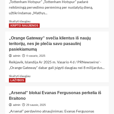
„Tottenham Hotspur“ „Tottenham Hotspur“ padarė
reikšmingą pervedimo perėmimą per nustatytą dieną,
užtikrindamas „Mathys...
Skaityti daugiau
KRIPTO NAUJIENOS
„Orange Gateway“ svečia klientus iš naujų
teritorijų, nes jie plečia savo pasaulinį
pasiekiamumą
admin
4 vasario, 2025
Reikjavík, Islandija Ar 2025 m. Vasario 4 d / PRNewswire/ -
„Orange Gateway“ dabar gali įsigyti daugiau nei 8 milijardus...
Skaityti daugiau
LAŽYBOS
„Arsenal“ blokai Evanas Fergusonas perkelia iš
Braitono
admin
29 sausio, 2025
„Arsenal“ perdavimo atnaujinimas: Evanas Fergusonas