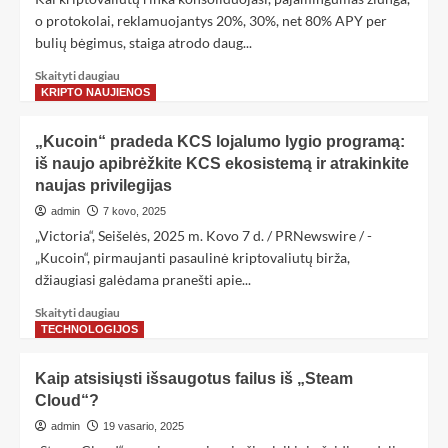
o protokolai, reklamuojantys 20%, 30%, net 80% APY per
bulių bėgimus, staiga atrodo daug...
Skaityti daugiau
KRIPTO NAUJIENOS
„Kucoin“ pradeda KCS lojalumo lygio programą:
iš naujo apibrėžkite KCS ekosistemą ir atrakinkite
naujas privilegijas
admin
7 kovo, 2025
„Victoria“, Seišelės, 2025 m. Kovo 7 d. / PRNewswire / -
„Kucoin“, pirmaujanti pasaulinė kriptovaliutų birža,
džiaugiasi galėdama pranešti apie...
Skaityti daugiau
TECHNOLOGIJOS
Kaip atsisiųsti išsaugotus failus iš „Steam
Cloud“?
admin
19 vasario, 2025