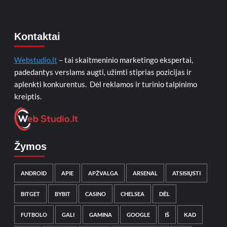
Kontaktai
Webstudio.lt
– tai skaitmeninio marketingo ekspertai,
padedantys verslams augti, užimti stiprias pozicijas ir
aplenkti konkurentus. Dėl reklamos ir turinio talpinimo
kreiptis.
Žymos
ANDROID
APIE
APŽVALGA
ARSENAL
ATSISIŲSTI
BITGET
BYBIT
CASINO
CHELSEA
DĖL
FUTBOLO
GALI
GAMINA
GOOGLE
IŠ
KAD