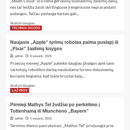
„Steam Cloud“ yra viena geriausių šiuolaikinių žaidimų dalių,
nes tai leidžia žaisti skirtinguose įrenginiuose neprarandant
pažangos. Tačiau paslauga kartais gali...
Skaityti daugiau
TECHNOLOGIJOS
Naujasis „Apple“ tyrimų robotas paima puslapį iš
„Pixar“ žaidimų knygos
admin
9 vasario, 2025
Praėjusį mėnesį „Apple“ pateikė daugiau įžvalgos apie savo
vartotojų robotikos darbą naudodama tyrimo dokumentą,
kuriame teigiama, kad tokie bruožai kaip...
Skaityti daugiau
LAŽYBOS
Pirmieji Mathys Tel žodžiai po perkėlimo į
Tottenhamą iš Miuncheno „Bayern“
admin
4 vasario, 2025
Termino dienos pasirašymas: „Mathys Tel“ prisijungia prie