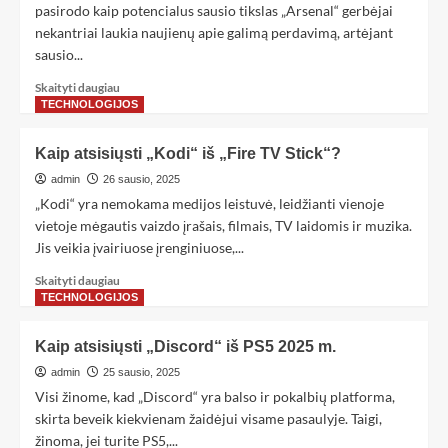
pasirodo kaip potencialus sausio tikslas „Arsenal“ gerbėjai
nekantriai laukia naujienų apie galimą perdavimą, artėjant
sausio...
Skaityti daugiau
TECHNOLOGIJOS
Kaip atsisiųsti „Kodi“ iš „Fire TV Stick“?
admin
26 sausio, 2025
„Kodi“ yra nemokama medijos leistuvė, leidžianti vienoje
vietoje mėgautis vaizdo įrašais, filmais, TV laidomis ir muzika.
Jis veikia įvairiuose įrenginiuose,...
Skaityti daugiau
TECHNOLOGIJOS
Kaip atsisiųsti „Discord“ iš PS5 2025 m.
admin
25 sausio, 2025
Visi žinome, kad „Discord“ yra balso ir pokalbių platforma,
skirta beveik kiekvienam žaidėjui visame pasaulyje. Taigi,
žinoma, jei turite PS5,...