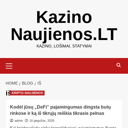
Kazino
Naujienos.LT
KAZINO, LOŠIMAI, STATYMAI
HOME
BLOG
IŠ
iš
KRIPTO NAUJIENOS
Kodėl jūsų „DeFi“ pajamingumas dingsta butų
rinkose ir ką iš tikrųjų reiškia tikrasis pelnas
admin
16 gegužės, 2026
Kai kriptovaliutų rinka konsoliduojasi, pajamingumas žlunga,