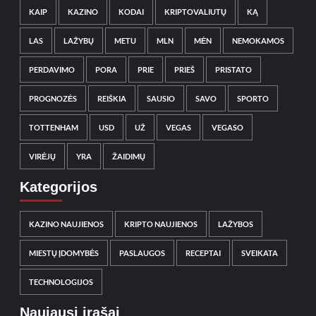
KAIP
KAZINO
KODAI
KRIPTOVALIUTŲ
KĄ
LAS
LAŽYBŲ
METU
MLN
MĖN
NEMOKAMOS
PERDAVIMO
PORA
PRIE
PRIEŠ
PRISTATO
PROGNOZĖS
REIŠKIA
SAUSIO
SAVO
SPORTO
TOTTENHAM
USD
UŽ
VEGAS
VEGASO
VIRĖJŲ
YRA
ŽAIDIMŲ
Kategorijos
KAZINO NAUJIENOS
KRIPTO NAUJIENOS
LAŽYBOS
MIESTŲ ĮDOMYBĖS
PASLAUGOS
RECEPTAI
SVEIKATA
TECHNOLOGIJOS
Naujausi įrašai