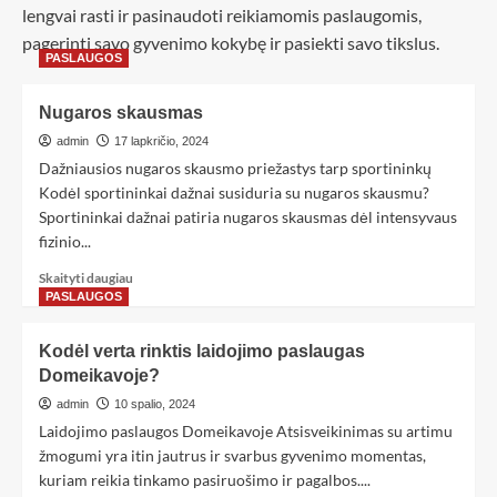
lengvai rasti ir pasinaudoti reikiamomis paslaugomis,
pagerinti savo gyvenimo kokybę ir pasiekti savo tikslus.
PASLAUGOS
Nugaros skausmas
admin
17 lapkričio, 2024
Dažniausios nugaros skausmo priežastys tarp sportininkų
Kodėl sportininkai dažnai susiduria su nugaros skausmu?
Sportininkai dažnai patiria nugaros skausmas dėl intensyvaus
fizinio...
Skaityti daugiau
PASLAUGOS
Kodėl verta rinktis laidojimo paslaugas
Domeikavoje?
admin
10 spalio, 2024
Laidojimo paslaugos Domeikavoje Atsisveikinimas su artimu
žmogumi yra itin jautrus ir svarbus gyvenimo momentas,
kuriam reikia tinkamo pasiruošimo ir pagalbos....