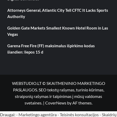
Attorneys General, Atlantic City Tell CFTC It Lacks Sports
Authority
Golden Gate Markets Smallest Known Hotel Room in Las
Vegas
Garena Free Fire (FF) maksimalus išpirkimo kodas
šiandien: liepos 15 d
WEBSTUDIO.LT © SKAITMENINIO MARKETINGO
PASLAUGOS. SEO tekstų rašymas, turinio kūrimas,
straipsnių rašymas ir talpinimas į mūsų valdomas
svetaines.
|
CoverNews
by AF themes.
Draugai: -
Marketingo agentūra
-
Teisinės konsultacijos
-
Skaidrių