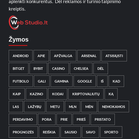
aplenkti konkurentus. Dėl reklamos ir turinio talpinimo
kreiptis.
Žymos
ANDROID
APIE
APŽVALGA
ARSENAL
ATSISIŲSTI
BITGET
BYBIT
CASINO
CHELSEA
DĖL
FUTBOLO
GALI
GAMINA
GOOGLE
IŠ
KAD
KAIP
KAZINO
KODAI
KRIPTOVALIUTŲ
KĄ
LAS
LAŽYBŲ
METU
MLN
MĖN
NEMOKAMOS
PERDAVIMO
PORA
PRIE
PRIEŠ
PRISTATO
PROGNOZĖS
REIŠKIA
SAUSIO
SAVO
SPORTO