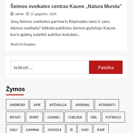
Šeimos sveikatos centras Kaune „Natura Munda”
admin
21 gegužės, 2024
Jūsų šeimos sveikatos partneris Rūpinatės savo ir savo
šeimos sveikata? Ieškote patikimo šeimos gydytojo Kaune,
kuris galėtų suteikti aukštos kokybės...
Skaityti daugiau
Žymos
ANDROID
APIE
APŽVALGA
ARSENAL
ATSISIŲSTI
BITGET
BYBIT
CASINO
CHELSEA
DĖL
FUTBOLO
GALI
GAMINA
GOOGLE
IŠ
KAD
KAIP