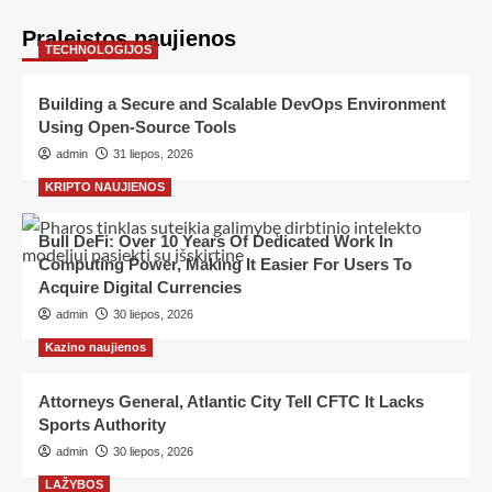
Praleistos naujienos
TECHNOLOGIJOS
Building a Secure and Scalable DevOps Environment
Using Open-Source Tools
admin
31 liepos, 2026
KRIPTO NAUJIENOS
Bull DeFi: Over 10 Years Of Dedicated Work In
Computing Power, Making It Easier For Users To
Acquire Digital Currencies
admin
30 liepos, 2026
Kazino naujienos
Attorneys General, Atlantic City Tell CFTC It Lacks
Sports Authority
admin
30 liepos, 2026
LAŽYBOS