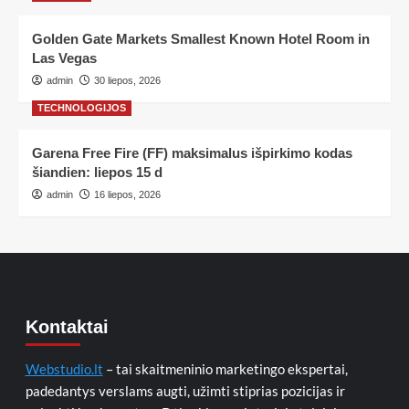
Golden Gate Markets Smallest Known Hotel Room in
Las Vegas
admin
30 liepos, 2026
TECHNOLOGIJOS
Garena Free Fire (FF) maksimalus išpirkimo kodas
šiandien: liepos 15 d
admin
16 liepos, 2026
Kontaktai
Webstudio.lt
– tai skaitmeninio marketingo ekspertai,
padedantys verslams augti, užimti stiprias pozicijas ir