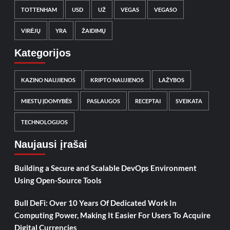
TOTTENHAM
USD
UŽ
VEGAS
VEGASO
VIRĖJŲ
YRA
ŽAIDIMŲ
Kategorijos
KAZINO NAUJIENOS
KRIPTO NAUJIENOS
LAŽYBOS
MIESTŲ ĮDOMYBĖS
PASLAUGOS
RECEPTAI
SVEIKATA
TECHNOLOGIJOS
Naujausi įrašai
Building a Secure and Scalable DevOps Environment
Using Open-Source Tools
Bull DeFi: Over 10 Years Of Dedicated Work In
Computing Power, Making It Easier For Users To Acquire
Digital Currencies