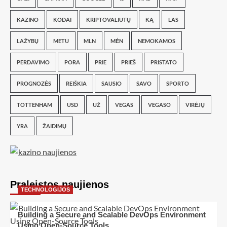
KAZINO
KODAI
KRIPTOVALIUTŲ
KĄ
LAS
LAŽYBŲ
METU
MLN
MĖN
NEMOKAMOS
PERDAVIMO
PORA
PRIE
PRIEŠ
PRISTATO
PROGNOZĖS
REIŠKIA
SAUSIO
SAVO
SPORTO
TOTTENHAM
USD
UŽ
VEGAS
VEGASO
VIRĖJŲ
YRA
ŽAIDIMŲ
Praleistos naujienos
TECHNOLOGIJOS
Building a Secure and Scalable DevOps Environment
Using Open-Source Tools