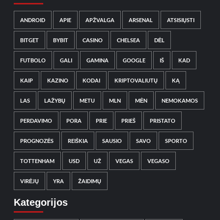
ANDROID
APIE
APŽVALGA
ARSENAL
ATSISIŲSTI
BITGET
BYBIT
CASINO
CHELSEA
DĖL
FUTBOLO
GALI
GAMINA
GOOGLE
IŠ
KAD
KAIP
KAZINO
KODAI
KRIPTOVALIUTŲ
KĄ
LAS
LAŽYBŲ
METU
MLN
MĖN
NEMOKAMOS
PERDAVIMO
PORA
PRIE
PRIEŠ
PRISTATO
PROGNOZĖS
REIŠKIA
SAUSIO
SAVO
SPORTO
TOTTENHAM
USD
UŽ
VEGAS
VEGASO
VIRĖJŲ
YRA
ŽAIDIMŲ
Kategorijos