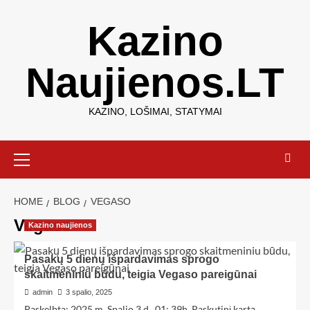
Kazino
Naujienos.LT
KAZINO, LOŠIMAI, STATYMAI
HOME
BLOG
VEGASO
Vegaso
Kazino naujienos
Pasakų 5 dienų išpardavimas sprogo
skaitmeniniu būdu, teigia Vegaso pareigūnai
admin
3 spalio, 2025
Paskelbta: 2025 m. Spalio 3 d., 01: 39h. Paskutinį kartą