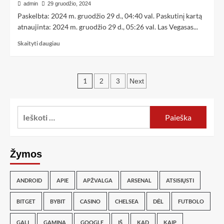
admin
29 gruodžio, 2024
Paskelbta: 2024 m. gruodžio 29 d., 04:40 val. Paskutinį kartą
atnaujinta: 2024 m. gruodžio 29 d., 05:26 val. Las Vegasas...
Skaityti daugiau
1
2
3
Next
Žymos
ANDROID
APIE
APŽVALGA
ARSENAL
ATSISIŲSTI
BITGET
BYBIT
CASINO
CHELSEA
DĖL
FUTBOLO
GALI
GAMINA
GOOGLE
IŠ
KAD
KAIP