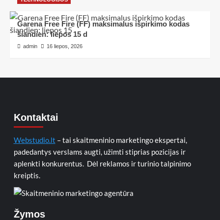
Garena Free Fire (FF) maksimalus išpirkimo kodas
šiandien: liepos 15 d
admin
16 liepos, 2026
Kontaktai
Webstudio.lt
– tai skaitmeninio marketingo ekspertai,
padedantys verslams augti, užimti stiprias pozicijas ir
aplenkti konkurentus. Dėl reklamos ir turinio talpinimo
kreiptis.
Žymos