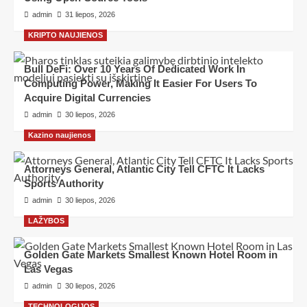
admin
31 liepos, 2026
KRIPTO NAUJIENOS
Bull DeFi: Over 10 Years Of Dedicated Work In
Computing Power, Making It Easier For Users To
Acquire Digital Currencies
admin
30 liepos, 2026
Kazino naujienos
Attorneys General, Atlantic City Tell CFTC It Lacks
Sports Authority
admin
30 liepos, 2026
LAŽYBOS
Golden Gate Markets Smallest Known Hotel Room in
Las Vegas
admin
30 liepos, 2026
TECHNOLOGIJOS