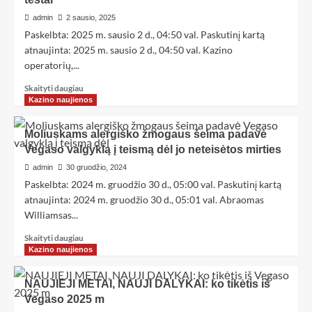
admin
2 sausio, 2025
Paskelbta: 2025 m. sausio 2 d., 04:50 val. Paskutinį kartą
atnaujinta: 2025 m. sausio 2 d., 04:50 val. Kazino
operatorių,...
Skaityti daugiau
Kazino naujienos
Moliuskams alergiško žmogaus šeima padavė
Vegaso valgyklą į teismą dėl jo neteisėtos mirties
admin
30 gruodžio, 2024
Paskelbta: 2024 m. gruodžio 30 d., 05:00 val. Paskutinį kartą
atnaujinta: 2024 m. gruodžio 30 d., 05:01 val. Abraomas
Williamsas...
Skaityti daugiau
Kazino naujienos
NAUJIEJI METAI, NAUJI DALYKAI: ko tikėtis iš
Vegaso 2025 m