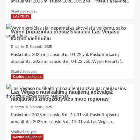
atnaujinta: 2025 m. sausio 10 d., 08:52 val. Praėjusią savaitę...
Skaityti daugiau
LAŽYBOS
Wynn pripažintas prestižiškiausiu Las Vegaso
kazino viešbučiu
admin
8 sausio, 2025
Paskelbta: 2025 m. sausio 8 d., 04:22 val. Paskutinį kartą
atnaujinta: 2025 m. sausio 8 d., 04:22 val. „Wynn Resorts“...
Skaityti daugiau
Kazino naujienos
Las Vegaso nusikaltimų naujienų apžvalga:
naujausios žmogžudystės maro regionas
admin
6 sausio, 2025
Paskelbta: 2025 m. sausio 5 d., 11:31 val. Paskutinį kartą
atnaujinta: 2025 m. sausio 5 d., 11:31 val. Las Vegaso...
Skaityti daugiau
Kazino naujienos