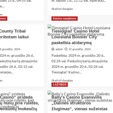
žės 15 d., 04:55 val.
m. sausio 1 d., 11:12 val. Apie 600...
,...
Skaityti daugiau
au
ienos
Kazino naujienos
ounty Tribal
Tiesiogiai! Casino Hotel
ribotam laikui
Louisiana Bossier City
paskelbia atidarymą
6 gruodžio, 2024
admin
22 gruodžio, 2024
024 m. gruodžio 26 d.,
Paskelbta: 2024 m. gruodžio 20 d.,
askutinį kartą atnaujinta:
02:26 val. Paskutinį kartą atnaujinta:
džio 26 d., 02:12 val.
2024 m. gruodžio 20 d., 02:26 val.
eisėjas...
Tiesiogiai! Kazino...
au
Skaityti daugiau
LAŽYBOS
 Casino“ prideda
Bally's Casino Evansville
 nulių prie ruletės,
„Dalinės struktūros
ensuotų mokesčių
žlugimas“, vienas sužeistas