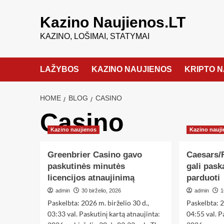
Kazino Naujienos.LT
KAZINO, LOŠIMAI, STATYMAI
LAŽYBOS
KAZINO NAUJIENOS
KRIPTO 
HOME
BLOG
CASINO
Casino
Kazino naujienos
Kazino nauj
Greenbrier Casino gavo
Caesars/F
paskutinės minutės
gali pask
licencijos atnaujinimą
parduoti
admin
30 birželio, 2026
admin
1
Paskelbta: 2026 m. birželio 30 d.,
Paskelbta: 
03:33 val. Paskutinį kartą atnaujinta:
04:55 val. P