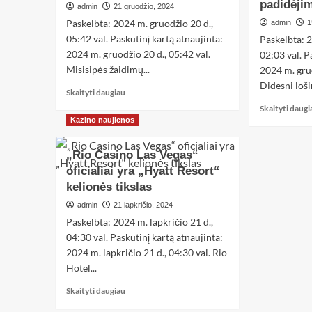
padidėji
admin
21 gruodžio, 2024
Paskelbta: 2024 m. gruodžio 20 d.,
admin
1
05:42 val. Paskutinį kartą atnaujinta:
Paskelbta: 2
2024 m. gruodžio 20 d., 05:42 val.
02:03 val. P
Misisipės žaidimų...
2024 m. gruo
Didesni loši
Skaityti daugiau
Skaityti daugi
Kazino naujienos
„Rio Casino Las Vegas“
oficialiai yra „Hyatt Resort“
kelionės tikslas
admin
21 lapkričio, 2024
Paskelbta: 2024 m. lapkričio 21 d.,
04:30 val. Paskutinį kartą atnaujinta:
2024 m. lapkričio 21 d., 04:30 val. Rio
Hotel...
Skaityti daugiau