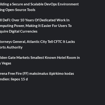
ilding a Secure and Scalable DevOps Environment
ing Open-Source Tools
ll DeFi: Over 10 Years Of Dedicated Work In
mputing Power, Making It Easier For Users To
quire Digital Currencies
torneys General, Atlantic City Tell CFTC It Lacks
orts Authority
lden Gate Markets Smallest Known Hotel Room in
s Vegas
rena Free Fire (FF) maksimalus išpirkimo kodas
andien: liepos 15 d