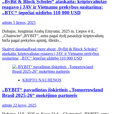
„ByBit & Block Scholes“ ataskaita: kriptovaliutas
reagavo į JAV ir Vietnamo prekybos susitarimą;
„BTC“ šepečiai uždirbo 110 000 USD
admin
5 liepos, 2025
Dubajus, Jungtiniai Arabų Emyratai, 2025 m. Liepos 4 d.,
„Chainwire“„BYBIT“, antra pagal dydį pasaulyje kriptovaliutų
birža pagal prekybos apimtį, išleido...
Skaityti daugiau
Read more about „ByBit & Block Scholes“
ataskaita: kriptovaliutas reagavo į JAV ir Vietnamo prekybos
susitarimą; „BTC“ šepečiai uždirbo 110 000 USD
KRIPTO NAUJIENOS
„BYBIT“ pavadintas išskirtinis „Tomorrowland
Brasil 2025-26“ mokėjimo partneris
admin
22 kovo, 2025
Dubajus, JAE, 2025 m. Kovo 22 d., „Chainwire“ „BYBIT“, antra