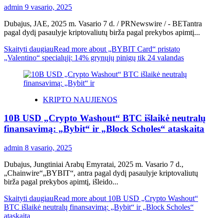
admin
9 vasario, 2025
Dubajus, JAE, 2025 m. Vasario 7 d. / PRNewswire / - BETantra
pagal dydį pasaulyje kriptovaliutų birža pagal prekybos apimtį...
Skaityti daugiau
Read more about „BYBIT Card“ pristato
„Valentino“ specialųjį: 14% grynųjų pinigų tik 24 valandas
KRIPTO NAUJIENOS
10B USD „Crypto Washout“ BTC išlaikė neutralų
finansavimą: „Bybit“ ir „Block Scholes“ ataskaita
admin
8 vasario, 2025
Dubajus, Jungtiniai Arabų Emyratai, 2025 m. Vasario 7 d.,
„Chainwire“„BYBIT“, antra pagal dydį pasaulyje kriptovaliutų
birža pagal prekybos apimtį, išleido...
Skaityti daugiau
Read more about 10B USD „Crypto Washout“
BTC išlaikė neutralų finansavimą: „Bybit“ ir „Block Scholes“
ataskaita