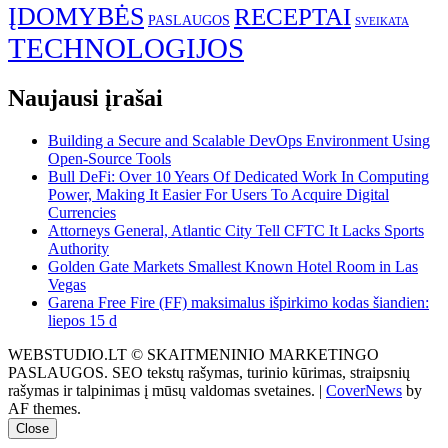
ĮDOMYBĖS
RECEPTAI
PASLAUGOS
SVEIKATA
TECHNOLOGIJOS
Naujausi įrašai
Building a Secure and Scalable DevOps Environment Using
Open-Source Tools
Bull DeFi: Over 10 Years Of Dedicated Work In Computing
Power, Making It Easier For Users To Acquire Digital
Currencies
Attorneys General, Atlantic City Tell CFTC It Lacks Sports
Authority
Golden Gate Markets Smallest Known Hotel Room in Las
Vegas
Garena Free Fire (FF) maksimalus išpirkimo kodas šiandien:
liepos 15 d
WEBSTUDIO.LT © SKAITMENINIO MARKETINGO
PASLAUGOS. SEO tekstų rašymas, turinio kūrimas, straipsnių
rašymas ir talpinimas į mūsų valdomas svetaines.
|
CoverNews
by
AF themes.
Close