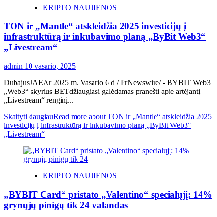
KRIPTO NAUJIENOS
TON ir „Mantle“ atskleidžia 2025 investicijų į
infrastruktūrą ir inkubavimo planą „ByBit Web3“
„Livestream“
admin
10 vasario, 2025
DubajusJAEAr 2025 m. Vasario 6 d / PrNewswire/ - BYBIT Web3
„Web3“ skyrius BETdžiaugiasi galėdamas pranešti apie artėjantį
„Livestream“ renginį...
Skaityti daugiau
Read more about TON ir „Mantle“ atskleidžia 2025
investicijų į infrastruktūrą ir inkubavimo planą „ByBit Web3“
„Livestream“
KRIPTO NAUJIENOS
„BYBIT Card“ pristato „Valentino“ specialųjį: 14%
grynųjų pinigų tik 24 valandas