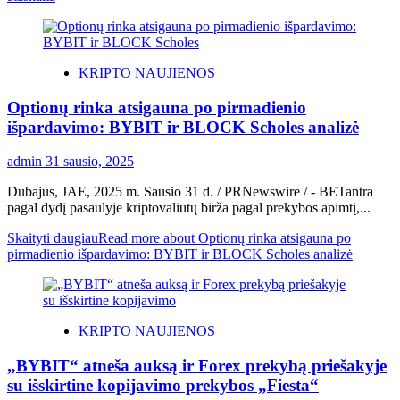
KRIPTO NAUJIENOS
Optionų rinka atsigauna po pirmadienio
išpardavimo: BYBIT ir BLOCK Scholes analizė
admin
31 sausio, 2025
Dubajus, JAE, 2025 m. Sausio 31 d. / PRNewswire / - BETantra
pagal dydį pasaulyje kriptovaliutų birža pagal prekybos apimtį,...
Skaityti daugiau
Read more about Optionų rinka atsigauna po
pirmadienio išpardavimo: BYBIT ir BLOCK Scholes analizė
KRIPTO NAUJIENOS
„BYBIT“ atneša auksą ir Forex prekybą priešakyje
su išskirtine kopijavimo prekybos „Fiesta“