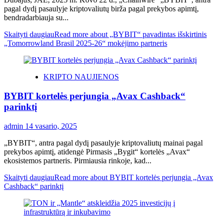
pagal dydį pasaulyje kriptovaliutų birža pagal prekybos apimtį,
bendradarbiauja su...
Skaityti daugiau
Read more about „BYBIT“ pavadintas išskirtinis
„Tomorrowland Brasil 2025-26“ mokėjimo partneris
KRIPTO NAUJIENOS
BYBIT kortelės perjungia „Avax Cashback“
parinktį
admin
14 vasario, 2025
„BYBIT“, antra pagal dydį pasaulyje kriptovaliutų mainai pagal
prekybos apimtį, atidengė Pirmasis „Bygit“ kortelės „Avax“
ekosistemos partneris. Pirmiausia rinkoje, kad...
Skaityti daugiau
Read more about BYBIT kortelės perjungia „Avax
Cashback“ parinktį