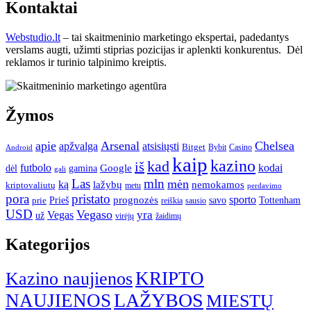
Kontaktai
Webstudio.lt
– tai skaitmeninio marketingo ekspertai, padedantys
verslams augti, užimti stiprias pozicijas ir aplenkti konkurentus. Dėl
reklamos ir turinio talpinimo kreiptis.
Žymos
apie
Arsenal
Chelsea
atsisiųsti
apžvalga
Bitget
Bybit
Casino
Android
kaip
kazino
kad
iš
futbolo
Google
kodai
dėl
gamina
gali
Las
mln
mėn
ką
lažybų
nemokamos
kriptovaliutų
metu
perdavimo
pora
pristato
sporto
Prieš
prognozės
savo
Tottenham
prie
reiškia
sausio
USD
Vegaso
yra
Vegas
už
virėjų
žaidimų
Kategorijos
KRIPTO
Kazino naujienos
LAŽYBOS
NAUJIENOS
MIESTŲ