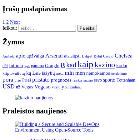
Įrašų puslapiavimas
1
2
Next
Ieškoti:
Žymos
apie
Arsenal
Chelsea
atsisiųsti
apžvalga
Bitget
Bybit
Casino
Android
kaip
kazino
kad
iš
futbolo
Google
kodai
dėl
gamina
gali
Las
mln
mėn
ką
lažybų
nemokamos
kriptovaliutų
metu
perdavimo
pora
pristato
sporto
Prieš
prognozės
savo
Tottenham
prie
reiškia
sausio
USD
Vegaso
yra
Vegas
už
virėjų
žaidimų
Praleistos naujienos