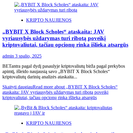
KRIPTO NAUJIENOS
„BYBIT X Block Scholes“ ataskaita: JAV
vyriausybės uždarymas turi ribotą poveikį
kriptovaliutai, tačiau opcionų rinka išlieka atsargūs
admin
3 spalio, 2025
BETantra pagal dydį pasaulyje kriptovaliutų birža pagal prekybos
apimtį, išleido naujausią savo „BYBIT X Block Scholes“
kriptovaliutų darinių analizės ataskaita...
Skaityti daugiau
Read more about „BYBIT X Block Scholes“
ataskaita: JAV vyriausybės uždarymas turi ribotą poveikį
kriptovaliutai, tačiau opcionų rinka išlieka atsargūs
KRIPTO NAUJIENOS