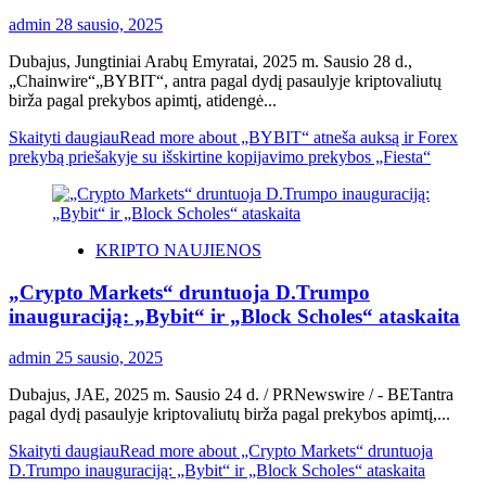
admin
28 sausio, 2025
Dubajus, Jungtiniai Arabų Emyratai, 2025 m. Sausio 28 d.,
„Chainwire“„BYBIT“, antra pagal dydį pasaulyje kriptovaliutų
birža pagal prekybos apimtį, atidengė...
Skaityti daugiau
Read more about „BYBIT“ atneša auksą ir Forex
prekybą priešakyje su išskirtine kopijavimo prekybos „Fiesta“
KRIPTO NAUJIENOS
„Crypto Markets“ druntuoja D.Trumpo
inauguraciją: „Bybit“ ir „Block Scholes“ ataskaita
admin
25 sausio, 2025
Dubajus, JAE, 2025 m. Sausio 24 d. / PRNewswire / - BETantra
pagal dydį pasaulyje kriptovaliutų birža pagal prekybos apimtį,...
Skaityti daugiau
Read more about „Crypto Markets“ druntuoja
D.Trumpo inauguraciją: „Bybit“ ir „Block Scholes“ ataskaita