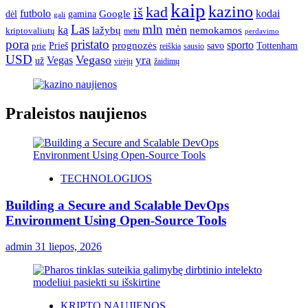
kaip
kazino
kad
iš
futbolo
Google
kodai
dėl
gamina
gali
Las
mln
mėn
ką
lažybų
nemokamos
kriptovaliutų
metu
perdavimo
pora
pristato
sporto
Prieš
prognozės
savo
Tottenham
prie
reiškia
sausio
USD
Vegaso
yra
Vegas
už
virėjų
žaidimų
Praleistos naujienos
TECHNOLOGIJOS
Building a Secure and Scalable DevOps
Environment Using Open-Source Tools
admin
31 liepos, 2026
KRIPTO NAUJIENOS