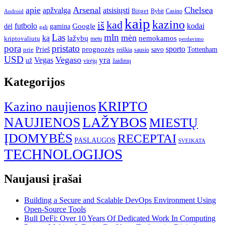
apie
Arsenal
Chelsea
atsisiųsti
apžvalga
Bitget
Bybit
Casino
Android
kaip
kazino
kad
iš
futbolo
Google
kodai
dėl
gamina
gali
Las
mln
mėn
ką
lažybų
nemokamos
kriptovaliutų
metu
perdavimo
pora
pristato
sporto
Prieš
prognozės
savo
Tottenham
prie
reiškia
sausio
USD
Vegaso
yra
Vegas
už
virėjų
žaidimų
Kategorijos
KRIPTO
Kazino naujienos
LAŽYBOS
NAUJIENOS
MIESTŲ
ĮDOMYBĖS
RECEPTAI
PASLAUGOS
SVEIKATA
TECHNOLOGIJOS
Naujausi įrašai
Building a Secure and Scalable DevOps Environment Using
Open-Source Tools
Bull DeFi: Over 10 Years Of Dedicated Work In Computing