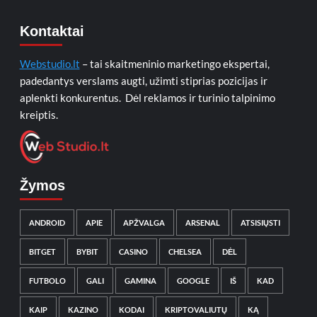
Kontaktai
Webstudio.lt
– tai skaitmeninio marketingo ekspertai,
padedantys verslams augti, užimti stiprias pozicijas ir
aplenkti konkurentus. Dėl reklamos ir turinio talpinimo
kreiptis.
Žymos
ANDROID
APIE
APŽVALGA
ARSENAL
ATSISIŲSTI
BITGET
BYBIT
CASINO
CHELSEA
DĖL
FUTBOLO
GALI
GAMINA
GOOGLE
IŠ
KAD
KAIP
KAZINO
KODAI
KRIPTOVALIUTŲ
KĄ