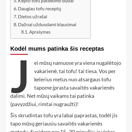
Kepto tofu patiekimo būdai
Daugiau tofu receptų
Dietos užrašai
Dažnai užduodami klausimai
Aprašymas
Kodėl mums patinka šis receptas
J
ei mūsų namuose yra viena nugalėtojo
vakarienė, tai tofu! tai tiesa. Vos per
kelerius metus nuo atsargaus tofu
tapome įprasta savaitės vakarienės
dalimi. Net mūsų vaikams tai patinka
(pavyzdžiui, rimtai nugraužti)!
Šis skrudintas tofu yra labai paprastas, todėl jis
tapo mūsų geriausiu savaitės vakarienės
metodu. Susidaro per 15–20 minučių, ir viskas