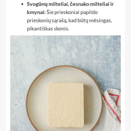
Svogūnų milteliai, česnako milteliai ir
kmynai:
Šie prieskoniai papildo
prieskonių sąrašą, kad būtų mėsingas,
pikantiškas skonis.