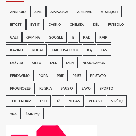
ANDROID
APIE
APŽVALGA
ARSENAL
ATSISIŲSTI
BITGET
BYBIT
CASINO
CHELSEA
DĖL
FUTBOLO
GALI
GAMINA
GOOGLE
IŠ
KAD
KAIP
KAZINO
KODAI
KRIPTOVALIUTŲ
KĄ
LAS
LAŽYBŲ
METU
MLN
MĖN
NEMOKAMOS
PERDAVIMO
PORA
PRIE
PRIEŠ
PRISTATO
PROGNOZĖS
REIŠKIA
SAUSIO
SAVO
SPORTO
TOTTENHAM
USD
UŽ
VEGAS
VEGASO
VIRĖJŲ
YRA
ŽAIDIMŲ