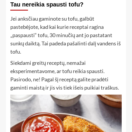
Tau nereikia spausti tofu?
Jei anksčiau gaminote su tofu, galbūt
pastebėjote, kad kai kurie receptai ragina
„paspausti“ tofu, 30 minučių ant jo pastatant
sunkų daiktą. Tai padeda pašalinti dalį vandens iš
tofu.
Siekdami greitų receptų, nemažai
eksperimentavome, ar tofu reikia spausti.
Pasirodo, ne! Pagal šį receptą galite pradėti
gaminti maistą ir jis vis tiek išeis puikiai traškus.