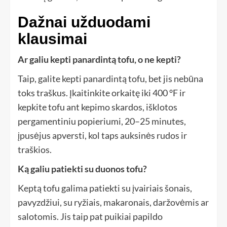
Dažnai užduodami
klausimai
Ar galiu kepti panardintą tofu, o ne kepti?
Taip, galite kepti panardintą tofu, bet jis nebūna
toks traškus. Įkaitinkite orkaitę iki 400 °F ir
kepkite tofu ant kepimo skardos, išklotos
pergamentiniu popieriumi, 20–25 minutes,
įpusėjus apversti, kol taps auksinės rudos ir
traškios.
Ką galiu patiekti su duonos tofu?
Keptą tofu galima patiekti su įvairiais šonais,
pavyzdžiui, su ryžiais, makaronais, daržovėmis ar
salotomis. Jis taip pat puikiai papildo