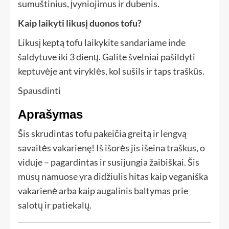
sumuštinius, įvyniojimus ir dubenis.
Kaip laikyti likusį duonos tofu?
Likusį keptą tofu laikykite sandariame inde
šaldytuve iki 3 dienų. Galite švelniai pašildyti
keptuvėje ant viryklės, kol sušils ir taps traškūs.
Spausdinti
Aprašymas
Šis skrudintas tofu pakeičia greitą ir lengvą
savaitės vakarienę! Iš išorės jis išeina traškus, o
viduje – pagardintas ir susijungia žaibiškai. Šis
mūsų namuose yra didžiulis hitas kaip veganiška
vakarienė arba kaip augalinis baltymas prie
salotų ir patiekalų.