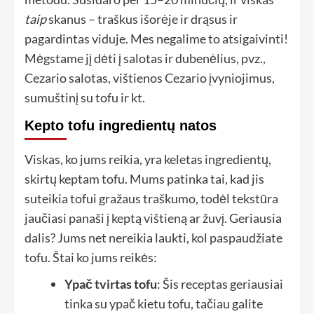
taip
skanus – traškus išorėje ir drąsus ir
pagardintas viduje. Mes negalime to atsigaivinti!
Mėgstame jį dėti į salotas ir dubenėlius, pvz.,
Cezario salotas, vištienos Cezario įvyniojimus,
sumuštinį su tofu ir kt.
Kepto tofu ingredientų natos
Viskas, ko jums reikia, yra keletas ingredientų,
skirtų keptam tofu. Mums patinka tai, kad jis
suteikia tofui gražaus traškumo, todėl tekstūra
jaučiasi panaši į keptą vištieną ar žuvį. Geriausia
dalis? Jums net nereikia laukti, kol paspaudžiate
tofu. Štai ko jums reikės:
Ypač tvirtas tofu
: Šis receptas geriausiai
tinka su ypač kietu tofu, tačiau galite