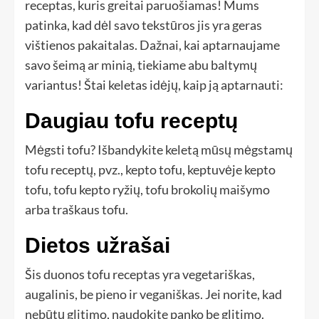
receptas, kuris greitai paruošiamas! Mums
patinka, kad dėl savo tekstūros jis yra geras
vištienos pakaitalas. Dažnai, kai aptarnaujame
savo šeimą ar minią, tiekiame abu baltymų
variantus! Štai keletas idėjų, kaip ją aptarnauti:
Daugiau tofu receptų
Mėgsti tofu? Išbandykite keletą mūsų mėgstamų
tofu receptų, pvz., kepto tofu, keptuvėje kepto
tofu, tofu kepto ryžių, tofu brokolių maišymo
arba traškaus tofu.
Dietos užrašai
Šis duonos tofu receptas yra vegetariškas,
augalinis, be pieno ir veganiškas. Jei norite, kad
nebūtų glitimo, naudokite panko be glitimo.