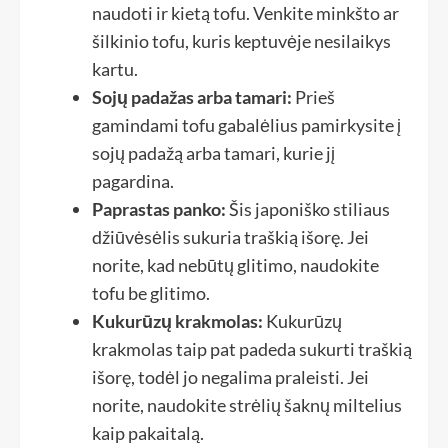
naudoti ir kietą tofu. Venkite minkšto ar
šilkinio tofu, kuris keptuvėje nesilaikys
kartu.
Sojų padažas arba tamari:
Prieš
gamindami tofu gabalėlius pamirkysite į
sojų padažą arba tamari, kurie jį
pagardina.
Paprastas panko:
Šis japoniško stiliaus
džiūvėsėlis sukuria traškią išorę. Jei
norite, kad nebūtų glitimo, naudokite
tofu be glitimo.
Kukurūzų krakmolas:
Kukurūzų
krakmolas taip pat padeda sukurti traškią
išorę, todėl jo negalima praleisti. Jei
norite, naudokite strėlių šaknų miltelius
kaip pakaitalą.