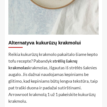
Alternatyva kukurūzų krakmolui
Reikia kukurūzų krakmolo pakaitalo šiame kepto
tofu recepte? Pabandyk
strėlių šaknų
krakmolas
krakmolas, išgautas iš strėlės šaknies
augalo. Jis dažnai naudojamas kepiniams be
glitimo, kad kepiniams būtų lengva tekstūra, taip
pat traški duona ir padažai sutirštinami.
Arrowroot krakmolą 1 už 1 pakeiskite kukurūzų
krakmolu.