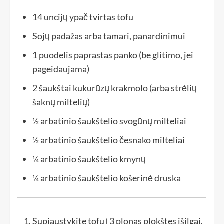
14 uncijų
ypač tvirtas tofu
Sojų padažas arba tamari, panardinimui
1 puodelis
paprastas panko (be glitimo, jei
pageidaujama)
2 šaukštai
kukurūzų krakmolo (arba strėlių
šaknų miltelių)
½ arbatinio šaukštelio
svogūnų milteliai
½ arbatinio šaukštelio
česnako milteliai
¼ arbatinio šaukštelio
kmynų
¼ arbatinio šaukštelio
košerinė druska
Supjaustykite tofu į 3 plonas plokštes išilgai,