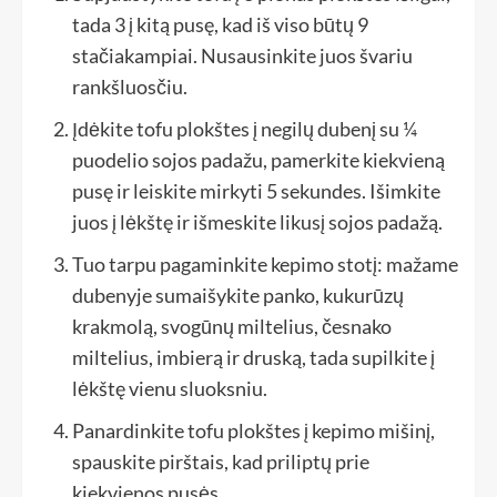
tada 3 į kitą pusę, kad iš viso būtų 9
stačiakampiai. Nusausinkite juos švariu
rankšluosčiu.
Įdėkite tofu plokštes į negilų dubenį su ¼
puodelio sojos padažu, pamerkite kiekvieną
pusę ir leiskite mirkyti 5 sekundes. Išimkite
juos į lėkštę ir išmeskite likusį sojos padažą.
Tuo tarpu pagaminkite kepimo stotį: mažame
dubenyje sumaišykite panko, kukurūzų
krakmolą, svogūnų miltelius, česnako
miltelius, imbierą ir druską, tada supilkite į
lėkštę vienu sluoksniu.
Panardinkite tofu plokštes į kepimo mišinį,
spauskite pirštais, kad priliptų prie
kiekvienos pusės.