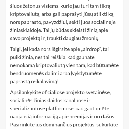
šiuos žetonus visiems, kurie jau turi tam tikrą
kriptovaliutą, arba gali paprašyti jūsų atlikti ką
nors paprasto, pavyzdžiui, sekti juos socialinėje
žiniasklaidoje. Tai jų būdas skleisti žinią apie
savo projektą ir įtraukti daugiau žmonių.
Taigi, jei kada nors išgirsite apie „airdrop“, tai
puiki žinia, nes tai reiškia, kad gaunate
nemokamą kriptovaliutą vien tam, kad būtumėte
bendruomenės dalimi arba įvykdytumėte
paprastą reikalavimą!
Apsilankykite oficialiose projekto svetainėse,
socialinės žiniasklaidos kanaluose ir
specializuotose platformose, kad gautumėte
naujausią informaciją apie premijas ir oro lašus.
Pasirinkite jus dominančius projektus, sukurkite