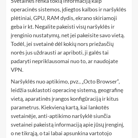
Svetainės renka tokią informaciją kaip
operacinės sistemos, įdiegtos kalbos ir naršyklės
plėtiniai, GPU, RAM dydis, ekrano skiriamoji
geba ir kt. Negalite pakeisti visų naršyklės ir
įrenginio nustatymų, net jei pakeisite savo vietą.
Todėl, jei svetainė dėl kokių nors priežasčių
norės jus uždrausti ar apriboti, ji galės tai
padaryti nepriklausomai nuo to, ar naudojate
VPN.
Naršyklės nuo aptikimo, pvz., „Octo Browser“,
leidžia suklastoti operacinę sistemą, geografinę
vietą, aparatinės įrangos konfigūraciją ir kitus
parametrus. Kiekvieną kartą, kai lankotės
svetainėje, anti-aptikimo naršyklė siunčia
svetainei pakeistą informaciją apie jūsų įrenginį,
o ne tikrąją, o tai labai apsunkina vartotojo