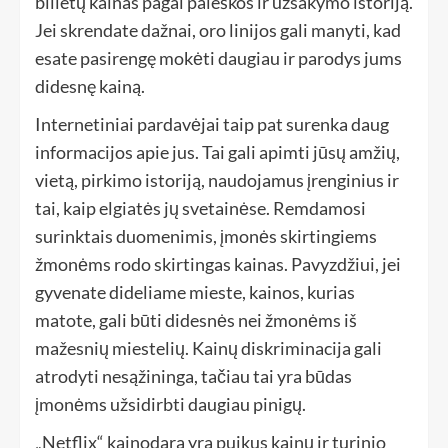
bilietų kainas pagal paieškos ir užsakymo istoriją.
Jei skrendate dažnai, oro linijos gali manyti, kad
esate pasirengę mokėti daugiau ir parodys jums
didesnę kainą.
Internetiniai pardavėjai taip pat surenka daug
informacijos apie jus. Tai gali apimti jūsų amžių,
vietą, pirkimo istoriją, naudojamus įrenginius ir
tai, kaip elgiatės jų svetainėse. Remdamosi
surinktais duomenimis, įmonės skirtingiems
žmonėms rodo skirtingas kainas. Pavyzdžiui, jei
gyvenate dideliame mieste, kainos, kurias
matote, gali būti didesnės nei žmonėms iš
mažesnių miestelių. Kainų diskriminacija gali
atrodyti nesąžininga, tačiau tai yra būdas
įmonėms užsidirbti daugiau pinigų.
„Netflix“ kainodara yra puikus kainų ir turinio