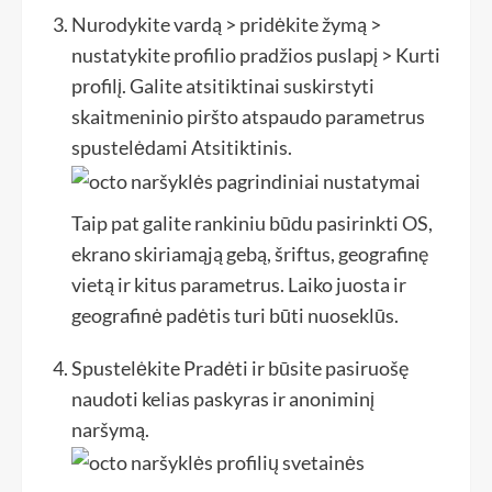
Nurodykite vardą > pridėkite žymą >
nustatykite profilio pradžios puslapį > Kurti
profilį. Galite atsitiktinai suskirstyti
skaitmeninio piršto atspaudo parametrus
spustelėdami Atsitiktinis.
Taip pat galite rankiniu būdu pasirinkti OS,
ekrano skiriamąją gebą, šriftus, geografinę
vietą ir kitus parametrus. Laiko juosta ir
geografinė padėtis turi būti nuoseklūs.
Spustelėkite Pradėti ir būsite pasiruošę
naudoti kelias paskyras ir anoniminį
naršymą.