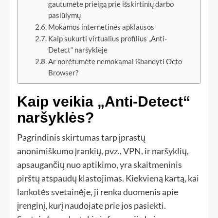
gautumėte prieigą prie išskirtinių darbo
pasiūlymų
Mokamos internetinės apklausos
Kaip sukurti virtualius profilius „Anti-
Detect“ naršyklėje
Ar norėtumėte nemokamai išbandyti Octo
Browser?
Kaip veikia „Anti-Detect“
naršyklės?
Pagrindinis skirtumas tarp įprastų
anonimiškumo įrankių, pvz., VPN, ir naršyklių,
apsaugančių nuo aptikimo, yra skaitmeninis
pirštų atspaudų klastojimas. Kiekvieną kartą, kai
lankotės svetainėje, ji renka duomenis apie
įrenginį, kurį naudojate prie jos pasiekti.