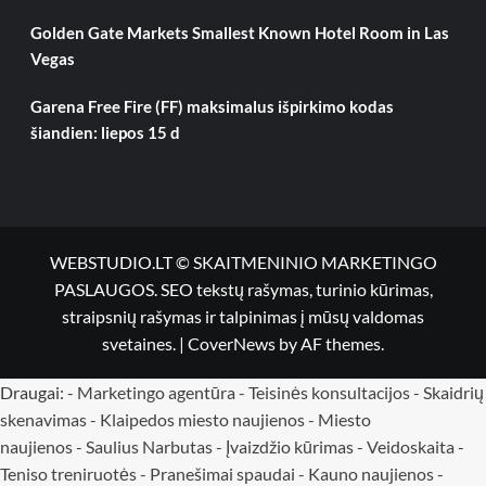
Golden Gate Markets Smallest Known Hotel Room in Las
Vegas
Garena Free Fire (FF) maksimalus išpirkimo kodas
šiandien: liepos 15 d
WEBSTUDIO.LT © SKAITMENINIO MARKETINGO
PASLAUGOS. SEO tekstų rašymas, turinio kūrimas,
straipsnių rašymas ir talpinimas į mūsų valdomas
svetaines.
|
CoverNews
by AF themes.
Draugai: -
Marketingo agentūra
-
Teisinės konsultacijos
-
Skaidrių
skenavimas
-
Klaipedos miesto naujienos
-
Miesto
naujienos
-
Saulius Narbutas
-
Įvaizdžio kūrimas
-
Veidoskaita
-
Teniso treniruotės
- Pranešimai spaudai -
Kauno naujienos
-