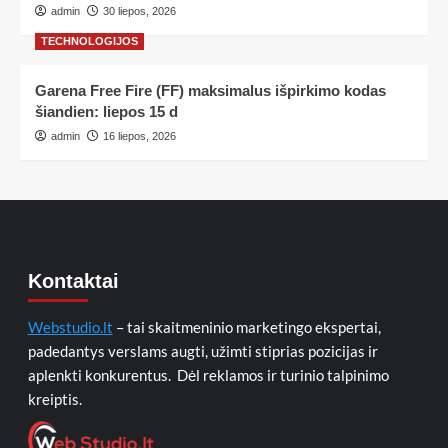
admin
30 liepos, 2026
TECHNOLOGIJOS
Garena Free Fire (FF) maksimalus išpirkimo kodas
šiandien: liepos 15 d
admin
16 liepos, 2026
Kontaktai
Webstudio.lt
– tai skaitmeninio marketingo ekspertai,
padedantys verslams augti, užimti stiprias pozicijas ir
aplenkti konkurentus. Dėl reklamos ir turinio talpinimo
kreiptis.