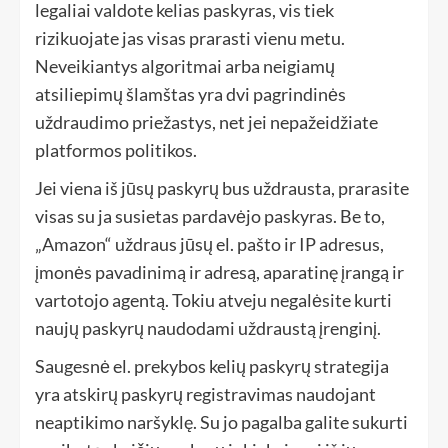
legaliai valdote kelias paskyras, vis tiek
rizikuojate jas visas prarasti vienu metu.
Neveikiantys algoritmai arba neigiamų
atsiliepimų šlamštas yra dvi pagrindinės
uždraudimo priežastys, net jei nepažeidžiate
platformos politikos.
Jei viena iš jūsų paskyrų bus uždrausta, prarasite
visas su ja susietas pardavėjo paskyras. Be to,
„Amazon“ uždraus jūsų el. pašto ir IP adresus,
įmonės pavadinimą ir adresą, aparatinę įrangą ir
vartotojo agentą. Tokiu atveju negalėsite kurti
naujų paskyrų naudodami uždraustą įrenginį.
Saugesnė el. prekybos kelių paskyrų strategija
yra atskirų paskyrų registravimas naudojant
neaptikimo naršyklę. Su jo pagalba galite sukurti