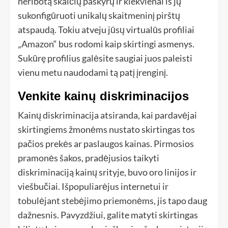
neribotą skaičių paskyrų ir kiekvienai iš jų
sukonfigūruoti unikalų skaitmeninį pirštų
atspaudą. Tokiu atveju jūsų virtualūs profiliai
„Amazon“ bus rodomi kaip skirtingi asmenys.
Sukūrę profilius galėsite saugiai juos paleisti
vienu metu naudodami tą patį įrenginį.
Venkite kainų diskriminacijos
Kainų diskriminacija atsiranda, kai pardavėjai
skirtingiems žmonėms nustato skirtingas tos
pačios prekės ar paslaugos kainas. Pirmosios
pramonės šakos, pradėjusios taikyti
diskriminaciją kainų srityje, buvo oro linijos ir
viešbučiai. Išpopuliarėjus internetui ir
tobulėjant stebėjimo priemonėms, jis tapo daug
dažnesnis. Pavyzdžiui, galite matyti skirtingas