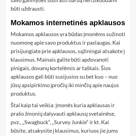
savo galimybes susirasti darbą nerizikuodami
būti uždrausti.
Mokamos internetinės apklausos
Mokamos apklausos yra būdas įmonėms sužinoti
nuomonę apie savo produktus ir paslaugas. Kai
prisijungiate prie apklausos, sąžiningai atsakote į
klausimus. Mainais galite būti apdovanoti
pinigais, dovanų kortelėmis ar taškais. Šios
apklausos gali būti susijusios su bet kuo – nuo ​​
jūsų apsipirkimo įpročių iki minčių apie naujus
produktus.
Štai kaip tai veikia: įmonės kuria apklausas ir
prašo žmonių dalyvauti apklausų svetainėse,
pvz., „Swagbuck“, „Survey Junkie“ ir kt. Kai
būsite, atsakysite į klausimus, kuriuos jie jums