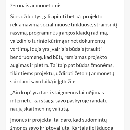
žetonais ar monetomis.
Šios užduotys gali apimti bet ką: projekto
reklamavimą socialiniuose tinkluose, straipsnių
rašymą, programinės įrangos klaidų radimą,
vaizdinio turinio kūrimą ar net dokumentų
vertimą. Idėja yra įvairiais būdais įtraukti
bendruomenę, kad būtų remiamas projekto
augimas ir plėtra. Tai taip pat būdas žmonėms,
tikintiems projektu, uždirbti žetonų ar monetų
skirdami savo laiką ir įgūdžius.
„Airdrop“ yra tarsi staigmenos laimėjimas
internete, kai staiga savo paskyroje randate
naują skaitmeninę valiutą.
Įmonės ir projektai tai daro, kad sudomintų
žmones savo kriptovaliuta. Kartais jie išduoda