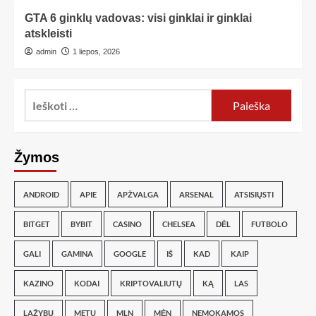
GTA 6 ginklų vadovas: visi ginklai ir ginklai
atskleisti
admin
1 liepos, 2026
Žymos
ANDROID
APIE
APŽVALGA
ARSENAL
ATSISIŲSTI
BITGET
BYBIT
CASINO
CHELSEA
DĖL
FUTBOLO
GALI
GAMINA
GOOGLE
IŠ
KAD
KAIP
KAZINO
KODAI
KRIPTOVALIUTŲ
KĄ
LAS
LAŽYBŲ
METU
MLN
MĖN
NEMOKAMOS