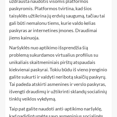
uždrausta naudotis visomis platformos
paskyromis. Platformos tvirtina, kad šios
taisyklės užtikrina jų erdvių saugumą, tačiau tai
gali būti nemalonu tiems, kurie valdo kelias
paskyras ar internetines įmones. Draudimai
jiems kainuoja.
Naršyklės nuo aptikimo išsprendžia šią
problemą sukurdamos virtualius profilius su
unikaliais skaitmeniniais pirštų atspaudais
kiekvienai paskyrai. Tokiu būdu iš vieno įrenginio
galite sukurti ir valdyti neribotą skaičių paskyrų.
Tai padeda atskirti asmenines ir verslo paskyras,
išvengti draudimų ir užtikrinti sklandų socialinių
tinklų veiklos vykdymą.
Taip pat galite naudoti anti-aptikimo naršyklę,
kad padidintumėte savo asmeninius socialinės