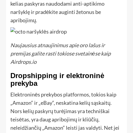
kelias paskyras naudodami anti-aptikimo
naršyklę ir pradėkite auginti žetonus be
apribojimų.
Naujausius atnaujinimus apie oro lašus ir
premijas galite rasti tokiose svetainėse kaip
Airdrops.io
Dropshipping ir elektroninė
prekyba
Elektroninės prekybos platformos, tokios kaip
„Amazon“ ir „eBay“, neskatina kelių sąskaitų.
Nors kelių paskyrų turėjimas yra techniškai
teisėtas, yra daug apribojimų ir kliūčių,
neleidžiančių „Amazon“ leisti jas valdyti. Net jei