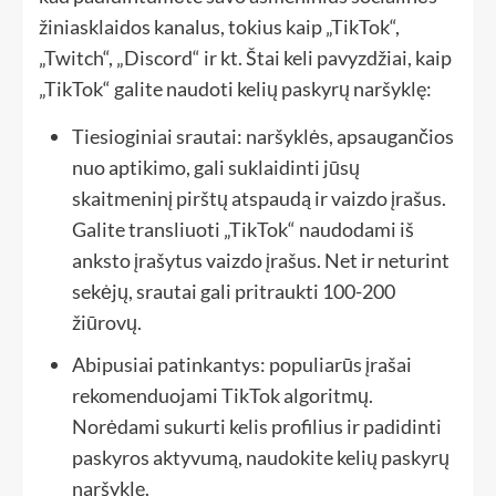
žiniasklaidos kanalus, tokius kaip „TikTok“,
„Twitch“, „Discord“ ir kt. Štai keli pavyzdžiai, kaip
„TikTok“ galite naudoti kelių paskyrų naršyklę:
Tiesioginiai srautai: naršyklės, apsaugančios
nuo aptikimo, gali suklaidinti jūsų
skaitmeninį pirštų atspaudą ir vaizdo įrašus.
Galite transliuoti „TikTok“ naudodami iš
anksto įrašytus vaizdo įrašus. Net ir neturint
sekėjų, srautai gali pritraukti 100-200
žiūrovų.
Abipusiai patinkantys: populiarūs įrašai
rekomenduojami TikTok algoritmų.
Norėdami sukurti kelis profilius ir padidinti
paskyros aktyvumą, naudokite kelių paskyrų
naršyklę.