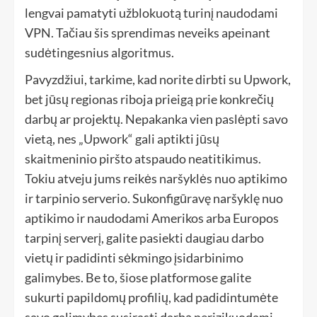
lengvai pamatyti užblokuotą turinį naudodami
VPN. Tačiau šis sprendimas neveiks apeinant
sudėtingesnius algoritmus.
Pavyzdžiui, tarkime, kad norite dirbti su Upwork,
bet jūsų regionas riboja prieigą prie konkrečių
darbų ar projektų. Nepakanka vien paslėpti savo
vietą, nes „Upwork“ gali aptikti jūsų
skaitmeninio piršto atspaudo neatitikimus.
Tokiu atveju jums reikės naršyklės nuo aptikimo
ir tarpinio serverio. Sukonfigūravę naršyklę nuo
aptikimo ir naudodami Amerikos arba Europos
tarpinį serverį, galite pasiekti daugiau darbo
vietų ir padidinti sėkmingo įsidarbinimo
galimybes. Be to, šiose platformose galite
sukurti papildomų profilių, kad padidintumėte