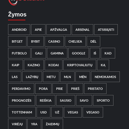
Žymos
ANDROID
APIE
APŽVALGA
ARSENAL
ATSISIŲSTI
BITGET
BYBIT
CASINO
CHELSEA
DĖL
FUTBOLO
GALI
GAMINA
GOOGLE
IŠ
KAD
KAIP
KAZINO
KODAI
KRIPTOVALIUTŲ
KĄ
LAS
LAŽYBŲ
METU
MLN
MĖN
NEMOKAMOS
PERDAVIMO
PORA
PRIE
PRIEŠ
PRISTATO
PROGNOZĖS
REIŠKIA
SAUSIO
SAVO
SPORTO
TOTTENHAM
USD
UŽ
VEGAS
VEGASO
VIRĖJŲ
YRA
ŽAIDIMŲ