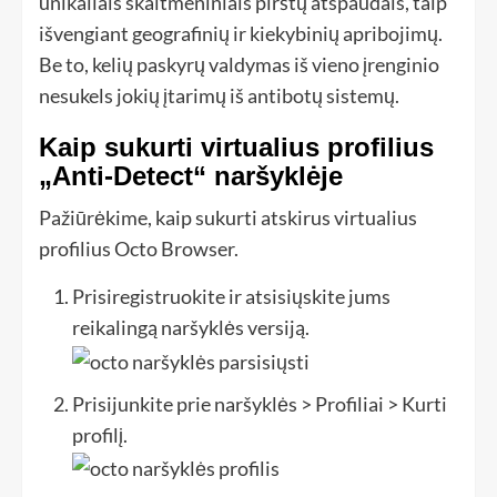
unikaliais skaitmeniniais pirštų atspaudais, taip
išvengiant geografinių ir kiekybinių apribojimų.
Be to, kelių paskyrų valdymas iš vieno įrenginio
nesukels jokių įtarimų iš antibotų sistemų.
Kaip sukurti virtualius profilius
„Anti-Detect“ naršyklėje
Pažiūrėkime, kaip sukurti atskirus virtualius
profilius Octo Browser.
Prisiregistruokite ir atsisiųskite jums
reikalingą naršyklės versiją.
Prisijunkite prie naršyklės > Profiliai > Kurti
profilį.