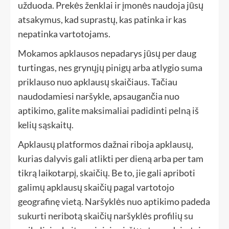
užduoda. Prekės ženklai ir įmonės naudoja jūsų
atsakymus, kad suprastų, kas patinka ir kas
nepatinka vartotojams.
Mokamos apklausos nepadarys jūsų per daug
turtingas, nes grynųjų pinigų arba atlygio suma
priklauso nuo apklausų skaičiaus. Tačiau
naudodamiesi naršykle, apsaugančia nuo
aptikimo, galite maksimaliai padidinti pelną iš
kelių sąskaitų.
Apklausų platformos dažnai riboja apklausų,
kurias dalyvis gali atlikti per dieną arba per tam
tikrą laikotarpį, skaičių. Be to, jie gali apriboti
galimų apklausų skaičių pagal vartotojo
geografinę vietą. Naršyklės nuo aptikimo padeda
sukurti neribotą skaičių naršyklės profilių su