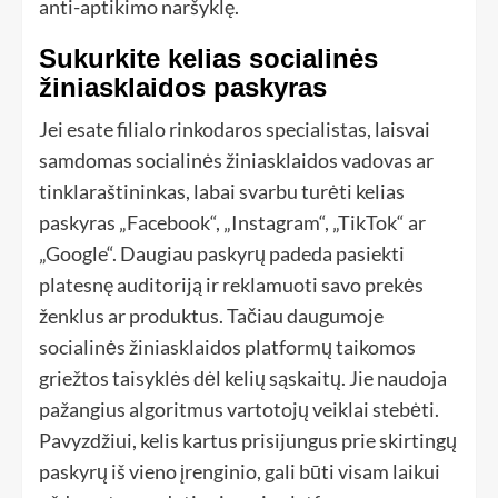
anti-aptikimo naršyklę.
Sukurkite kelias socialinės
žiniasklaidos paskyras
Jei esate filialo rinkodaros specialistas, laisvai
samdomas socialinės žiniasklaidos vadovas ar
tinklaraštininkas, labai svarbu turėti kelias
paskyras „Facebook“, „Instagram“, „TikTok“ ar
„Google“. Daugiau paskyrų padeda pasiekti
platesnę auditoriją ir reklamuoti savo prekės
ženklus ar produktus. Tačiau daugumoje
socialinės žiniasklaidos platformų taikomos
griežtos taisyklės dėl kelių sąskaitų. Jie naudoja
pažangius algoritmus vartotojų veiklai stebėti.
Pavyzdžiui, kelis kartus prisijungus prie skirtingų
paskyrų iš vieno įrenginio, gali būti visam laikui