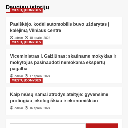
Daugiau istorijų
MIESTŲ ĮDOMYBĖS
Paaiškėjo, kodėl automobilis buvo uždarytas į
kalėjimą Vilniaus centre
admin
18 spalio, 2024
MIESTŲ ĮDOMYBĖS
Viceministras I. Gaižiūnas: skatiname mokyklas ir
mokytojus pasinaudoti nemokama ekspertų
pagalba
admin
17 spalio, 2024
MIESTŲ ĮDOMYBĖS
Kaip mūsų namai atrodys ateityje: gyvensime
protingiau, ekologiškiau ir ekonomiškiau
admin
16 spalio, 2024