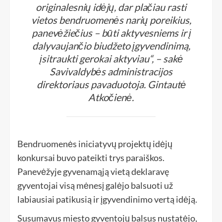
originalesnių idėjų, dar plačiau rasti
vietos bendruomenės narių poreikius,
panevėžiečius – būti aktyvesniems ir į
dalyvaujančio biudžeto įgyvendinimą,
įsitraukti gerokai aktyviau“, – sakė
Savivaldybės administracijos
direktoriaus pavaduotoja. Gintautė
Atkočienė.
Bendruomenės iniciatyvų projektų idėjų
konkursai buvo pateikti trys paraiškos.
Panevėžyje gyvenamąją vietą deklaravę
gyventojai visą mėnesį galėjo balsuoti už
labiausiai patikusią ir įgyvendinimo vertą idėją.
Susumavus miesto gyventojų balsus nustatėjo,