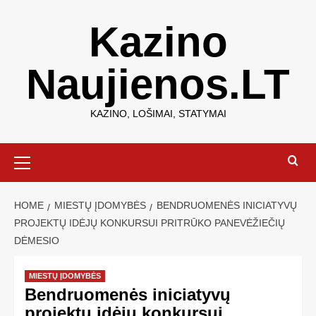
Kazino
Naujienos.LT
KAZINO, LOŠIMAI, STATYMAI
HOME
MIESTŲ ĮDOMYBĖS
BENDRUOMENĖS INICIATYVŲ
PROJEKTŲ IDĖJŲ KONKURSUI PRITRŪKO PANEVĖŽIEČIŲ
DĖMESIO
MIESTŲ ĮDOMYBĖS
Bendruomenės iniciatyvų
projektų idėjų konkursui