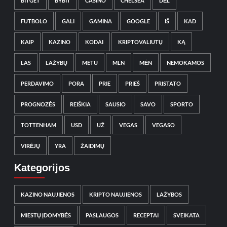
BITGET
BYBIT
CASINO
CHELSEA
DĖL
FUTBOLO
GALI
GAMINA
GOOGLE
IŠ
KAD
KAIP
KAZINO
KODAI
KRIPTOVALIUTŲ
KĄ
LAS
LAŽYBŲ
METU
MLN
MĖN
NEMOKAMOS
PERDAVIMO
PORA
PRIE
PRIEŠ
PRISTATO
PROGNOZĖS
REIŠKIA
SAUSIO
SAVO
SPORTO
TOTTENHAM
USD
UŽ
VEGAS
VEGASO
VIRĖJŲ
YRA
ŽAIDIMŲ
Kategorijos
KAZINO NAUJIENOS
KRIPTO NAUJIENOS
LAŽYBOS
MIESTŲ ĮDOMYBĖS
PASLAUGOS
RECEPTAI
SVEIKATA