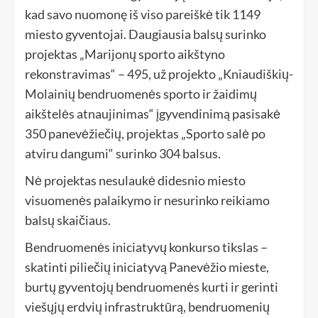
kad savo nuomonę iš viso pareiškė tik 1149
miesto gyventojai. Daugiausia balsų surinko
projektas „Marijonų sporto aikštyno
rekonstravimas“ – 495, už projekto „Kniaudiškių-
Molainių bendruomenės sporto ir žaidimų
aikštelės atnaujinimas“ įgyvendinimą pasisakė
350 panevėžiečių, projektas „Sporto salė po
atviru dangumi“ surinko 304 balsus.
Nė projektas nesulaukė didesnio miesto
visuomenės palaikymo ir nesurinko reikiamo
balsų skaičiaus.
Bendruomenės iniciatyvų konkurso tikslas –
skatinti piliečių iniciatyvą Panevėžio mieste,
burtų gyventojų bendruomenės kurti ir gerinti
viešųjų erdvių infrastruktūrą, bendruomenių