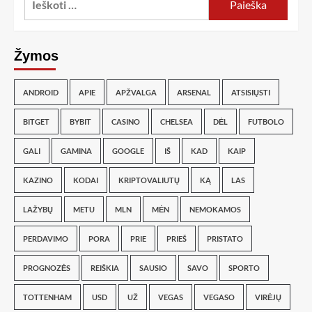
Žymos
ANDROID
APIE
APŽVALGA
ARSENAL
ATSISIŲSTI
BITGET
BYBIT
CASINO
CHELSEA
DĖL
FUTBOLO
GALI
GAMINA
GOOGLE
IŠ
KAD
KAIP
KAZINO
KODAI
KRIPTOVALIUTŲ
KĄ
LAS
LAŽYBŲ
METU
MLN
MĖN
NEMOKAMOS
PERDAVIMO
PORA
PRIE
PRIEŠ
PRISTATO
PROGNOZĖS
REIŠKIA
SAUSIO
SAVO
SPORTO
TOTTENHAM
USD
UŽ
VEGAS
VEGASO
VIRĖJŲ