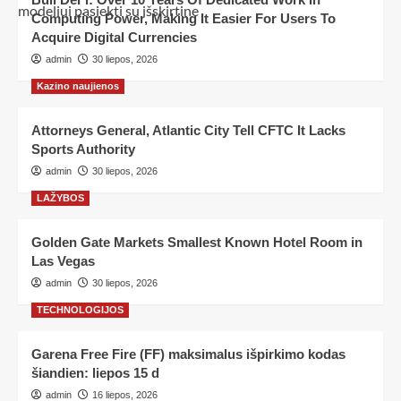
Computing Power, Making It Easier For Users To
Acquire Digital Currencies
admin
30 liepos, 2026
Kazino naujienos
Attorneys General, Atlantic City Tell CFTC It Lacks
Sports Authority
admin
30 liepos, 2026
LAŽYBOS
Golden Gate Markets Smallest Known Hotel Room in
Las Vegas
admin
30 liepos, 2026
TECHNOLOGIJOS
Garena Free Fire (FF) maksimalus išpirkimo kodas
šiandien: liepos 15 d
admin
16 liepos, 2026