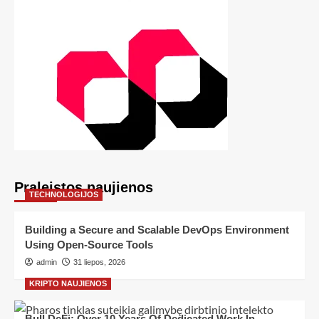
Praleistos naujienos
TECHNOLOGIJOS
Building a Secure and Scalable DevOps Environment
Using Open-Source Tools
admin
31 liepos, 2026
KRIPTO NAUJIENOS
Bull DeFi: Over 10 Years Of Dedicated Work In