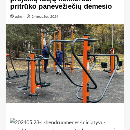
pritrūko panevėžiečių dėmesio
admin
24 gegužės, 2024