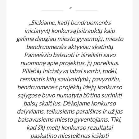
„Siekiame, kad į bendruomenės
iniciatyvų konkursą įsitrauktų kaip
galima daugiau miesto gyventojų, miesto
bendruomenės aktyviau skatintų
Panevėžio balsuoti ir išreikšti savo
nuomonę apie projektus, jų poreikius.
Piliečių iniciatyva labai svarbi, todėl,
remiantis kitų savivaldybių pavyzdžiu,
bendruomenės projektų idėjų konkurso
sąlygose buvo numatyta būtina surinkti
balsų skaičius. Dėkojame konkurso
dalyviams, teikusiems paraiškas ir už jas
balsavusiems miesto gyventojams. Tiki,
kad šių metų konkurso rezultatai
paskatino miestelėnus ieškoti