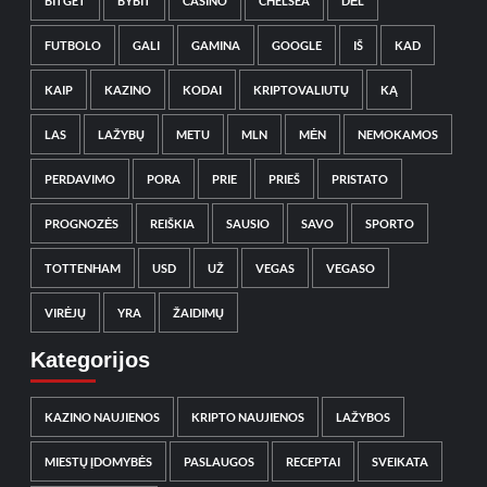
BITGET
BYBIT
CASINO
CHELSEA
DĖL
FUTBOLO
GALI
GAMINA
GOOGLE
IŠ
KAD
KAIP
KAZINO
KODAI
KRIPTOVALIUTŲ
KĄ
LAS
LAŽYBŲ
METU
MLN
MĖN
NEMOKAMOS
PERDAVIMO
PORA
PRIE
PRIEŠ
PRISTATO
PROGNOZĖS
REIŠKIA
SAUSIO
SAVO
SPORTO
TOTTENHAM
USD
UŽ
VEGAS
VEGASO
VIRĖJŲ
YRA
ŽAIDIMŲ
Kategorijos
KAZINO NAUJIENOS
KRIPTO NAUJIENOS
LAŽYBOS
MIESTŲ ĮDOMYBĖS
PASLAUGOS
RECEPTAI
SVEIKATA