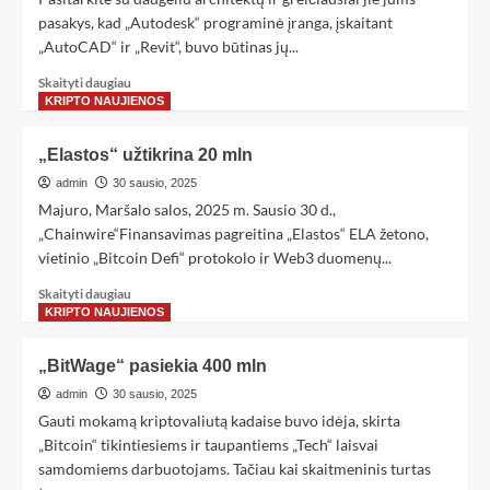
pasakys, kad „Autodesk“ programinė įranga, įskaitant
„AutoCAD“ ir „Revit“, buvo būtinas jų...
Skaityti daugiau
KRIPTO NAUJIENOS
„Elastos“ užtikrina 20 mln
admin
30 sausio, 2025
Majuro, Maršalo salos, 2025 m. Sausio 30 d.,
„Chainwire“Finansavimas pagreitina „Elastos“ ELA žetono,
vietinio „Bitcoin Defi“ protokolo ir Web3 duomenų...
Skaityti daugiau
KRIPTO NAUJIENOS
„BitWage“ pasiekia 400 mln
admin
30 sausio, 2025
Gauti mokamą kriptovaliutą kadaise buvo idėja, skirta
„Bitcoin“ tikintiesiems ir taupantiems „Tech“ laisvai
samdomiems darbuotojams. Tačiau kai skaitmeninis turtas