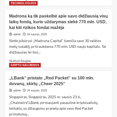
TECHNOLOGIJOS
Madrona ką tik paskelbė apie savo didžiausią visų
laikų fondą, kurio uždarymas siekė 770 mln. USD,
kai kiti rizikos fondai mažėja
admin
24 sausio, 2025
Sietle įsikūrusi „Madrona Capital“ švenčia savo 30 veiklos
metų sukaktį, pritraukdama 770 mln. USD naujo kapitalo. Tai
didžiausias iki šiol...
Skaityti daugiau
KRIPTO NAUJIENOS
„LBank“ pristato „Red Packet“ su 100 mln.
dovanų, skirtų „Cheer 2025“
admin
24 sausio, 2025
Singapūras, Singapūras, 2025 m. sausio 23 d.,
„Chainwire“.LBank, pirmaujanti pasaulinė kriptovaliutų
keitykla, su džiaugsmu praneša apie savo Red Packet
pristatymą...