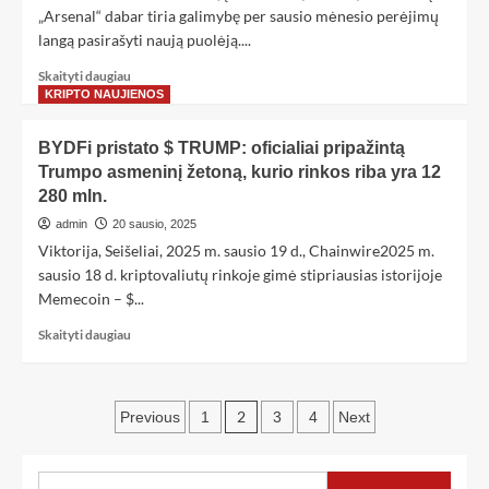
„Arsenal“ dabar tiria galimybę per sausio mėnesio perėjimų
langą pasirašyti naują puolėją....
Skaityti daugiau
KRIPTO NAUJIENOS
BYDFi pristato $ TRUMP: oficialiai pripažintą
Trumpo asmeninį žetoną, kurio rinkos riba yra 12
280 mln.
admin
20 sausio, 2025
Viktorija, Seišeliai, 2025 m. sausio 19 d., Chainwire2025 m.
sausio 18 d. kriptovaliutų rinkoje gimė stipriausias istorijoje
Memecoin – $...
Skaityti daugiau
2
Previous
1
3
4
Next