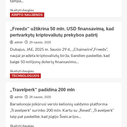
tampa...
Skaityti daugiau
KRIPTO NAUJIENOS
„Freedx“ užtikrina 50 mln. USD finansavimą, kad
pertvarkytų kriptovaliutų prekybos patirtį
admin
29 sausio, 2025
Dubajus, JAE, 2025 m. Sausio 29 d., „Chainwire“„Freedx“,
naujai pradėta kriptovaliutų birža, šiandien paskelbė, kad
baigė 50 milijonų dolerių finansavimo...
Skaityti daugiau
TECHNOLOGIJOS
„Travelperk“ padidina 200 mln
admin
28 sausio, 2025
Barselonoje įsikūrusi verslo kelionių valdymo platforma
„Travelperk“ surinko 200 mln. Kartu su „Resed“, „Travelperk“
taip pat paskelbė, kad įsigijo Šveicarijos...
Skaityti daugiau