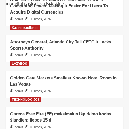
Computing Power, Making It Easier For Users To
Acquire Digital Currencies
admin
30 liepos, 2026
Kazino naujienos
Attorneys General, Atlantic City Tell CFTC It Lacks
Sports Authority
admin
30 liepos, 2026
LAŽYBOS
Golden Gate Markets Smallest Known Hotel Room in
Las Vegas
admin
30 liepos, 2026
TECHNOLOGIJOS
Garena Free Fire (FF) maksimalus išpirkimo kodas
šiandien: liepos 15 d
admin
16 liepos, 2026