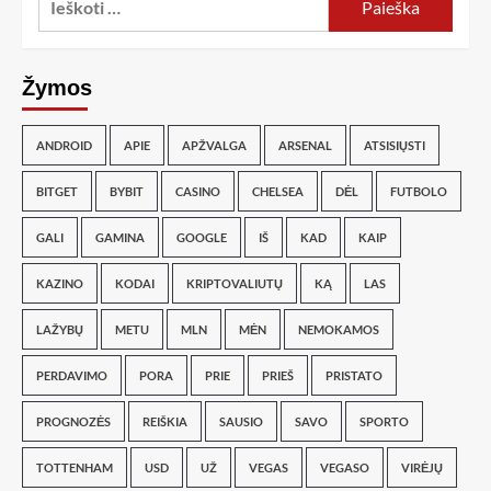
Žymos
ANDROID
APIE
APŽVALGA
ARSENAL
ATSISIŲSTI
BITGET
BYBIT
CASINO
CHELSEA
DĖL
FUTBOLO
GALI
GAMINA
GOOGLE
IŠ
KAD
KAIP
KAZINO
KODAI
KRIPTOVALIUTŲ
KĄ
LAS
LAŽYBŲ
METU
MLN
MĖN
NEMOKAMOS
PERDAVIMO
PORA
PRIE
PRIEŠ
PRISTATO
PROGNOZĖS
REIŠKIA
SAUSIO
SAVO
SPORTO
TOTTENHAM
USD
UŽ
VEGAS
VEGASO
VIRĖJŲ