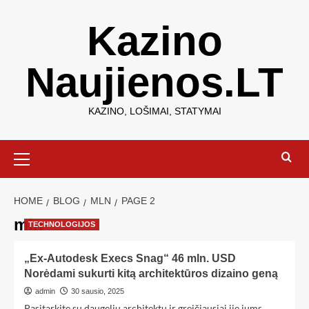
Kazino
Naujienos.LT
KAZINO, LOŠIMAI, STATYMAI
HOME
BLOG
MLN
PAGE 2
mln
TECHNOLOGIJOS
„Ex-Autodesk Execs Snag“ 46 mln. USD
Norėdami sukurti kitą architektūros dizaino geną
admin
30 sausio, 2025
Pasitarkite su daugeliu architektų ir greičiausiai jie jums