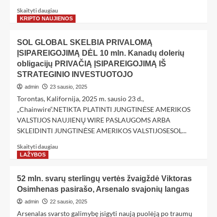
Skaityti daugiau
KRIPTO NAUJIENOS
SOL GLOBAL SKELBIA PRIVALOMĄ
ĮSIPAREIGOJIMĄ DĖL 10 mln. Kanadų dolerių
obligacijų PRIVAČIĄ ĮSIPAREIGOJIMĄ IŠ
STRATEGINIO INVESTUOTOJO
admin
23 sausio, 2025
Torontas, Kalifornija, 2025 m. sausio 23 d.,
„Chainwire“.NETIKTA PLATINTI JUNGTINĖSE AMERIKOS
VALSTIJOS NAUJIENŲ WIRE PASLAUGOMS ARBA
SKLEIDINTI JUNGTINĖSE AMERIKOS VALSTIJOSESOL...
Skaityti daugiau
LAŽYBOS
52 mln. svarų sterlingų vertės žvaigždė Viktoras
Osimhenas pasirašo, Arsenalo svajonių langas
admin
22 sausio, 2025
Arsenalas svarsto galimybę įsigyti naują puolėją po traumų