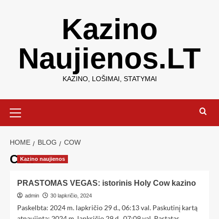
Kazino
Naujienos.LT
KAZINO, LOŠIMAI, STATYMAI
HOME
BLOG
COW
Cow
Kazino naujienos
PRASTOMAS VEGAS: istorinis Holy Cow kazino
admin
30 lapkričio, 2024
Paskelbta: 2024 m. lapkričio 29 d., 06:13 val. Paskutinį kartą
atnaujinta: 2024 m. lapkričio 29 d., 07:09 val. Pastatas,