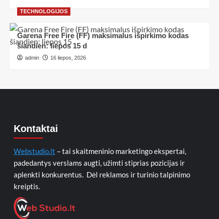
TECHNOLOGIJOS
Garena Free Fire (FF) maksimalus išpirkimo kodas
šiandien: liepos 15 d
admin
16 liepos, 2026
Kontaktai
Webstudio.lt
– tai skaitmeninio marketingo ekspertai,
padedantys verslams augti, užimti stiprias pozicijas ir
aplenkti konkurentus. Dėl reklamos ir turinio talpinimo
kreiptis.