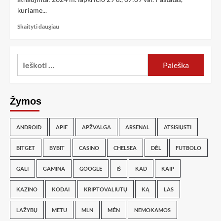
kuriame...
Skaityti daugiau
Žymos
ANDROID
APIE
APŽVALGA
ARSENAL
ATSISIŲSTI
BITGET
BYBIT
CASINO
CHELSEA
DĖL
FUTBOLO
GALI
GAMINA
GOOGLE
IŠ
KAD
KAIP
KAZINO
KODAI
KRIPTOVALIUTŲ
KĄ
LAS
LAŽYBŲ
METU
MLN
MĖN
NEMOKAMOS