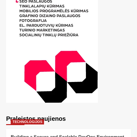
Praleistos naujienos
TECHNOLOGIJOS
Building a Secure and Scalable DevOps Environment